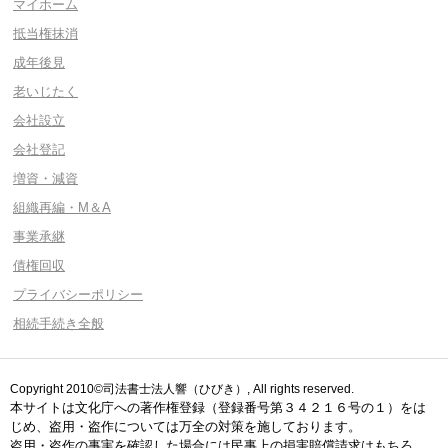
マイホーム
抵当権抹消
成年後見
老いじたく
会社設立
会社登記
増資・減資
組織再編・M＆A
事業承継
債権回収
プライバシーポリシー
相続手続き全般
Copyright 2010©司法書士法人響（ひびき）, All rights reserved.
本サイトは文化庁への著作権登録（登録番号第３４２１６号の１）をは
じめ、盗用・盗作については万全の対策を施しております。
盗用・盗作の事実を確認した場合には民事上の損害賠償請求はもちろ