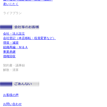
老いじたく
ライフプラン
会社・法人設立
会社登記（本店移転・役員変更など）
増資・減資
組織再編・Ｍ＆Ａ
事業承継
債権回収
契約書・議事録
解散・清算
お客様の声
お問い合わせ