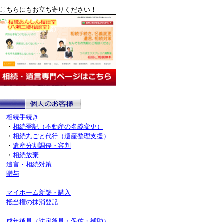
こちらにもお立ち寄りください！
相続手続き
・
相続登記（不動産の名義変更）
・
相続丸ごと代行（遺産整理支援）
・
遺産分割調停・審判
・
相続放棄
遺言・相続対策
贈与
マイホーム新築・購入
抵当権の抹消登記
成年後見（法定後見・保佐・補助）