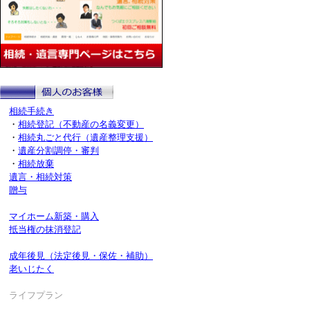
相続手続き
・
相続登記（不動産の名義変更）
・
相続丸ごと代行（遺産整理支援）
・
遺産分割調停・審判
・
相続放棄
遺言・相続対策
贈与
マイホーム新築・購入
抵当権の抹消登記
成年後見（法定後見・保佐・補助）
老いじたく
ライフプラン