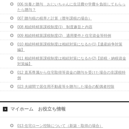
006 扶養と贈与 おじいちゃんに生活費や学費を負担してもらっ
たら贈与？
007 贈与税の税率と計算（暦年課税の場合）
008 相続時精算課税制度(1) 制度趣旨と内容
009 相続時精算課税制度(2) 適用要件と住宅資金等特例
010 相続時精算課税制度は相続対策になるか(1)【遺産紛争対策
編】
011 相続時精算課税制度は相続対策になるか(2)【節税・納税資金
対策編】
012 直系尊属から住宅取得等資金の贈与を受けた場合の非課税特
例
023 夫婦間で居住用不動産等を贈与した場合の配偶者控除
マイホーム お役立ち情報
013 住宅ローン控除について（新築・取得の場合）