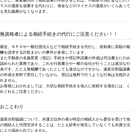
しかし、家庭裁判所で相続放棄の手続きをとれば、不動産や預貯金などのプ
ラスの遺産を放棄する代わりに、借金などのマイナスの遺産がいくらあって
も支払義務がなくなります。
無資格者による相続手続きの代行にご注意ください！！
最近、ＮＰＯや一般社団法人などで相続手続きを代行し、依頼者に高額の報
酬を請求する詐欺まがいの事件が多発しています。
また不動産の名義変更（登記）手続きや登記申請書の作成は司法書士にのみ
認められた業務であり、これを行政書士や一般の会社が行うことは違法な行
為です。たとえ無報酬であったとしても違法なのですから、遺産分割協議書
の作成を有料で受任していながら、登記は無料で行うような行為は当然許さ
れません。
お客様におかれましては、大切な相続手続きを他人に依頼する場合には、く
れぐれもご注意ください。
おことわり
遺産分割協議について、弁護士以外の者が特定の相続人から委任を受けて他
の相続人と代理交渉することは、たとえ紛争が発生していなくても弁護士法
により認められていません。