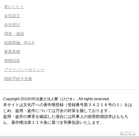
老いじたく
会社設立
会社登記
増資・減資
組織再編・M＆A
事業承継
債権回収
プライバシーポリシー
相続手続き全般
Copyright 2010©司法書士法人響（ひびき）, All rights reserved.
本サイトは文化庁への著作権登録（登録番号第３４２１６号の１）をは
じめ、盗用・盗作については万全の対策を施しております。
盗用・盗作の事実を確認した場合には民事上の損害賠償請求はもちろ
ん、著作権法第１１９条に基づき刑事告訴いたします。
ログイン