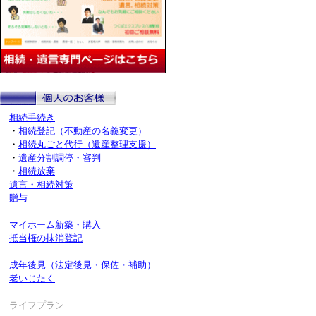
相続手続き
・
相続登記（不動産の名義変更）
・
相続丸ごと代行（遺産整理支援）
・
遺産分割調停・審判
・
相続放棄
遺言・相続対策
贈与
マイホーム新築・購入
抵当権の抹消登記
成年後見（法定後見・保佐・補助）
老いじたく
ライフプラン