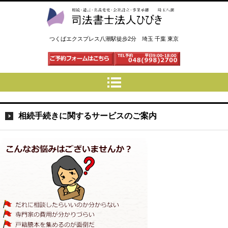
司法書士法人ひびき 八潮三郷
つくばエクスプレス八潮駅徒歩2分 埼玉 千葉 東京
相続手続きに関するサービスのご案内