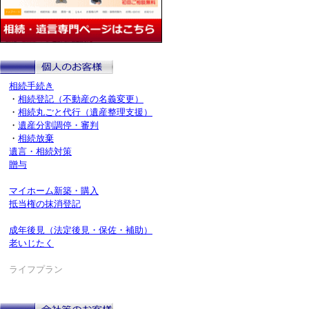
相続手続き
・
相続登記（不動産の名義変更）
・
相続丸ごと代行（遺産整理支援）
・
遺産分割調停・審判
・
相続放棄
遺言・相続対策
贈与
マイホーム新築・購入
抵当権の抹消登記
成年後見（法定後見・保佐・補助）
老いじたく
ライフプラン