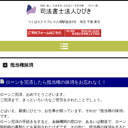
司法書士法人ひびき 八潮三郷
つくばエクスプレス八潮駅徒歩2分 埼玉 千葉 東京
抵当権抹消
ローンを完済したら抵当権の抹消をお忘れなく！
ローンご完済、おめでとうございます。
ご完済まで、きっといろいろなご苦労をされたことでしょう。
とはいえ、最後にひとつ、お仕事が残っています。それが『抵当権の抹消』
です。
ローン完済の手続きをすると、金融機関の窓口や、あるいは郵送で、ローン
契約時の書類などを返却されたはずです。その中に、抵当権の抹消をするた