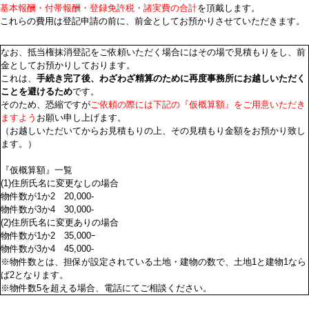
基本報酬・付帯報酬・登録免許税・諸実費の合計
を頂戴します。
これらの費用は登記申請の前に、前金としてお預かりさせていただきます。
なお、抵当権抹消登記をご依頼いただく場合にはその場で見積もりをし、
前
金
としてお預かりしております。
これは、
手続き完了後、わざわざ精算のために再度事務所にお越しいただく
ことを避けるため
です。
そのため、恐縮ですが
ご依頼の際には下記の『仮概算額』をご用意いただき
ますよう
お願い申し上げます。
（お越しいただいてからお見積もりの上、その見積もり金額をお預かり致し
ます。）
『仮概算額』一覧
(1)住所氏名に変更なしの場合
物件数が1か2 20,000-
物件数が3か4 30,000-
(2)住所氏名に変更ありの場合
物件数が1か2 35,000ｰ
物件数が3か4 45,000-
※物件数とは、担保が設定されている土地・建物の数で、土地1と建物1なら
ば2となります。
※物件数5を超える場合、電話にてご相談ください。