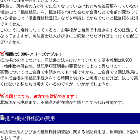
ないと抵当権を抹消できません。
同様に、所有者の方がすでに亡くなっているけれども名義変更をしていない
場合には『相続登記』を、抵当権をつけた会社が合併などで名前が変わって
いる場合には『抵当権移転登記』などを申請してからでないと抵当権を抹消
できません。
このように複雑になってくると、お客様がご自身で手続きをするのは難しく
なってきますが、司法書士法人ひびきにご依頼いただければまったく心配ご
ざいません。
報酬は9,900~とリーズナブル！
抵当権の抹消について、司法書士法人ひびきでいただく基本報酬は9,900~
（物件数や所在地、登記事項証明書の要否などによって異なります）。
実費についてはご自身で申請されても一緒ですから、ご自身で２回法務局に
行き抵当権抹消登記手続きをする時間と労力をご考慮いただけば、決して高
くはないと私たちは考えているのですが、いかがでしょうか。
全国どこでも、遠方でも対応できます！
北海道から沖縄まで、不動産の所在地が全国どこでも代行可能です。
抵当権抹消登記の費用
司法書士法人ひびきの抵当権抹消登記に関する登記費用は、原則的に下記の
とおりです。