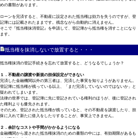
めの書類があります。
ローンを完済すると、不動産に設定された抵当権は効力を失うのですが、登
記簿には記載されたままです。残念ながら自動的に消えません。
そこで『抵当権抹消登記』を申請して、登記簿から抵当権を消すことになり
ます。
抵当権を抹消しないで放置すると・・・
抵当権抹消の登記手続きを忘れて放置すると、どうなるでしょうか？
１．不動産の譲渡や新規の担保設定ができない
完済した金融機関以外の第三者は、完済した事実を知りようがありません。
登記簿に抵当権が残っている以上、「まだ完済していないのではないか」と
疑われてしまいます。
法律の世界では、登記簿に先に登記されている権利のほうが、後に登記され
た権利よりも優先されます。
そのため、登記された抵当権が残っていると、その不動産を譲渡したり、担
保に入れて新たに借入をしたりすることが、事実上できません。
２．余計なコストや手間がかかるようになる
金融機関から渡された抵当権抹消のための書類の中には、有効期限があるも