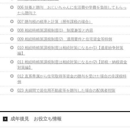
006 扶養と贈与 おじいちゃんに生活費や学費を負担してもらっ
たら贈与？
007 贈与税の税率と計算（暦年課税の場合）
008 相続時精算課税制度(1) 制度趣旨と内容
009 相続時精算課税制度(2) 適用要件と住宅資金等特例
010 相続時精算課税制度は相続対策になるか(1)【遺産紛争対策
編】
011 相続時精算課税制度は相続対策になるか(2)【節税・納税資金
対策編】
012 直系尊属から住宅取得等資金の贈与を受けた場合の非課税特
例
023 夫婦間で居住用不動産等を贈与した場合の配偶者控除
成年後見 お役立ち情報