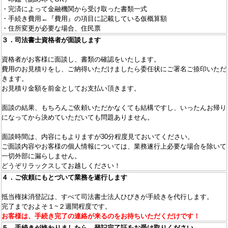
・完済によって金融機関から受け取った書類一式
・手続き費用←『費用』の項目に記載している仮概算額
・住所変更が必要な場合、住民票
３．司法書士資格者が面談します
資格者がお客様に面談し、書類の確認をいたします。
費用のお見積りをし、ご納得いただけましたら委任状にご署名ご捺印いただ
きます。
お見積り金額を前金としてお支払い頂きます。
面談の結果、もちろんご依頼いただかなくても結構ですし、いったんお帰り
になってから決めていただいても問題ありません。
面談時間は、内容にもよりますが30分程度見ておいてください。
ご面談内容やお客様の個人情報については、業務遂行上必要な場合を除いて
一切外部に漏らしません。
どうぞリラックスしてお越しください！
４．ご依頼にもとづいて業務を遂行します
抵当権抹消登記は、すべて司法書士法人ひびきが手続きを代行します。
完了までおよそ１~２週間程度です。
お客様は、手続き完了の連絡が来るのをお待ちいただくだけです！
５．手続きが終わりましたら、登記完了証をお受け取りください