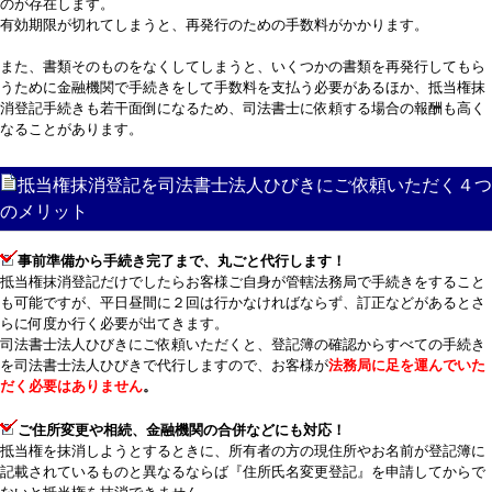
のが存在します。
有効期限が切れてしまうと、再発行のための手数料がかかります。
また、書類そのものをなくしてしまうと、いくつかの書類を再発行してもら
うために金融機関で手続きをして手数料を支払う必要があるほか、抵当権抹
消登記手続きも若干面倒になるため、司法書士に依頼する場合の報酬も高く
なることがあります。
抵当権抹消登記を司法書士法人ひびきにご依頼いただく４つ
のメリット
事前準備から手続き完了まで、丸ごと代行します！
抵当権抹消登記だけでしたらお客様ご自身が管轄法務局で手続きをすること
も可能ですが、平日昼間に２回は行かなければならず、訂正などがあるとさ
らに何度か行く必要が出てきます。
司法書士法人ひびきにご依頼いただくと、登記簿の確認からすべての手続き
を司法書士法人ひびきで代行しますので、お客様が
法務局に足を運んでいた
だく必要はありません
。
ご住所変更や相続、金融機関の合併などにも対応！
抵当権を抹消しようとするときに、所有者の方の現住所やお名前が登記簿に
記載されているものと異なるならば『住所氏名変更登記』を申請してからで