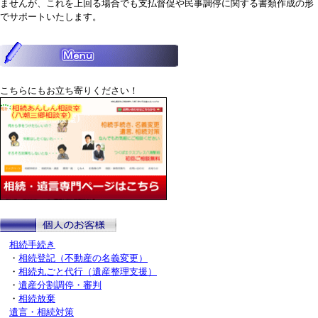
ませんが、これを上回る場合でも支払督促や民事調停に関する書類作成の形
でサポートいたします。
こちらにもお立ち寄りください！
相続手続き
・
相続登記（不動産の名義変更）
・
相続丸ごと代行（遺産整理支援）
・
遺産分割調停・審判
・
相続放棄
遺言・相続対策