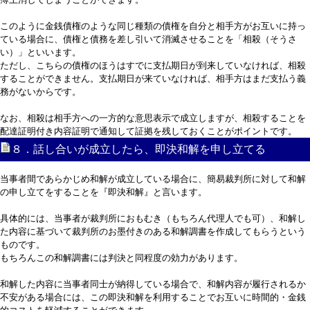
このように金銭債権のような同じ種類の債権を自分と相手方がお互いに持っ
ている場合に、債権と債務を差し引いて消滅させることを「相殺（そうさ
い）」といいます。
ただし、こちらの債権のほうはすでに支払期日が到来していなければ、相殺
することができません。支払期日が来ていなければ、相手方はまだ支払う義
務がないからです。
なお、相殺は相手方への一方的な意思表示で成立しますが、相殺することを
配達証明付き内容証明で通知して証拠を残しておくことがポイントです。
８．話し合いが成立したら、即決和解を申し立てる
当事者間であらかじめ和解が成立している場合に、簡易裁判所に対して和解
の申し立てをすることを『即決和解』と言います。
具体的には、当事者が裁判所におもむき（もちろん代理人でも可）、和解し
た内容に基づいて裁判所のお墨付きのある和解調書を作成してもらうという
ものです。
もちろんこの和解調書には判決と同程度の効力があります。
和解した内容に当事者同士が納得している場合で、和解内容が履行されるか
不安がある場合には、この即決和解を利用することでお互いに時間的・金銭