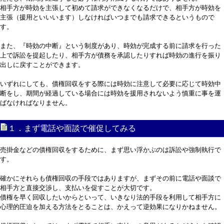
相手方が時効を主張して初めて請求ができなくなるだけで、相手方が時効を
主張（援用といいいます）しなければいつまでも請求できるというもので
す。
また、『時効の中断』という制度があり、時効が完成する前に請求を行った
上で訴訟を提起したり、相手方が債務を承認したりすれば時効の進行を振り
出しに戻すことができます。
いずれにしても、債権回収をする際には時効に注意して必要に応じて時効中
断をし、期間が経過している場合には時効を援用されないよう慎重に事を運
ばなければなりません。
１．まず電話や面談で催促してみる
売掛金などの債権回収をするために、まず思い浮かぶのは訴訟や強制執行で
す。
確かにそれらも債権回収の手段ではありますが、まずその前に電話や面談で
相手方と直接交渉し、支払いを促すことが大切です。
債権を早く回収したいからといって、いきなり法的手段を利用して相手方に
心理的圧迫を加える方法をとることは、かえって逆効果になりかねません。