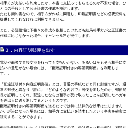
相手方が支払いを約束したが、本当に支払ってもらえるのか不安な場合、ひ
とつの手段として公正証書の作成を検討します。
ただし契約書なので、相手方が作成に同意し、印鑑証明書などの必要資料を
提供してくれなければ利用できません。
また、公証役場に下書きの作成を依頼したけれども結局相手方が公正証書の
作成に応じなかった場合、キャンセル料が発生します。
３．内容証明郵便を出す
電話や面談で直接交渉を行っても支払いがない、あるいはそもそも相手に支
払いの意思がない場合には、『配達証明付き内容証明郵便』を利用しま
す。。
『配達証明付き内容証明郵便』とは、普通の手紙などと同じ郵便ですが、通
常の郵便と異なり『誰に』『どのような内容で』郵便を出したのか、郵便局
長が証明してくれ、配達したならば相手が受け取ったことを証明したハガキ
を差出人に送り返してるというものです。
配達証明付き内容証明郵便を送るだけでは特に法律的な効果は生じません
が、訴訟になった場合には、相手方に支払いを請求したという事実を確実に
証明することができます。
内容証明郵便はいわば『宣戦布告』ですので、受け取った相手側は、相当な