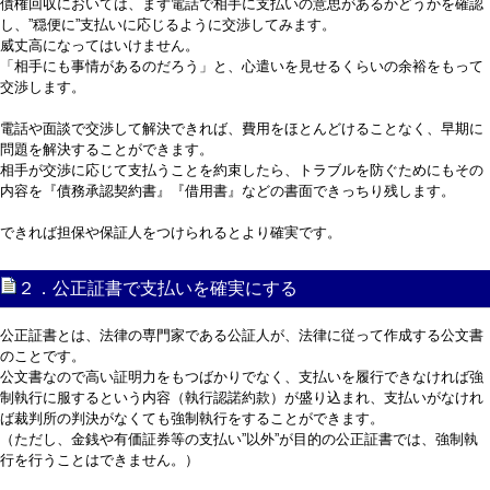
債権回収においては、まず電話で相手に支払いの意思があるかどうかを確認
し、”穏便に”支払いに応じるように交渉してみます。
威丈高になってはいけません。
「相手にも事情があるのだろう」と、心遣いを見せるくらいの余裕をもって
交渉します。
電話や面談で交渉して解決できれば、費用をほとんどけることなく、早期に
問題を解決することができます。
相手が交渉に応じて支払うことを約束したら、トラブルを防ぐためにもその
内容を『債務承認契約書』『借用書』などの書面できっちり残します。
できれば担保や保証人をつけられるとより確実です。
２．公正証書で支払いを確実にする
公正証書とは、法律の専門家である公証人が、法律に従って作成する公文書
のことです。
公文書なので高い証明力をもつばかりでなく、支払いを履行できなければ強
制執行に服するという内容（執行認諾約款）が盛り込まれ、支払いがなけれ
ば裁判所の判決がなくても強制執行をすることができます。
（ただし、金銭や有価証券等の支払い”以外”が目的の公正証書では、強制執
行を行うことはできません。）