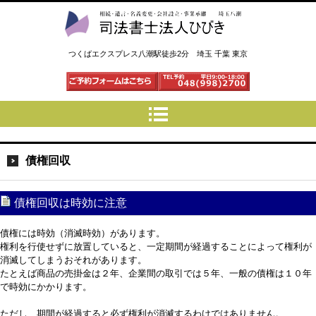
司法書士法人ひびき 八潮三郷
つくばエクスプレス八潮駅徒歩2分 埼玉 千葉 東京
債権回収
債権回収は時効に注意
債権には時効（消滅時効）があります。
権利を行使せずに放置していると、一定期間が経過することによって権利が
消滅してしまうおそれがあります。
たとえば商品の売掛金は２年、企業間の取引では５年、一般の債権は１０年
で時効にかかります。
ただし、期間が経過すると必ず権利が消滅するわけではありません。