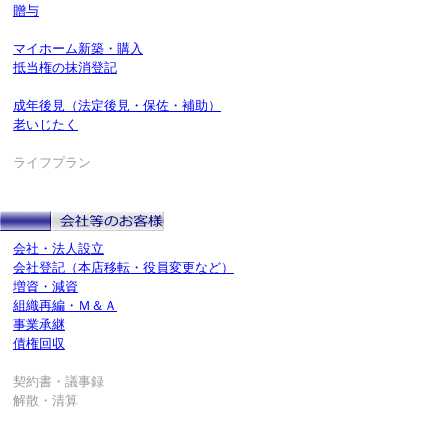
贈与
マイホーム新築・購入
抵当権の抹消登記
成年後見（法定後見・保佐・補助）
老いじたく
ライフプラン
会社・法人設立
会社登記（本店移転・役員変更など）
増資・減資
組織再編・Ｍ＆Ａ
事業承継
債権回収
契約書・議事録
解散・清算