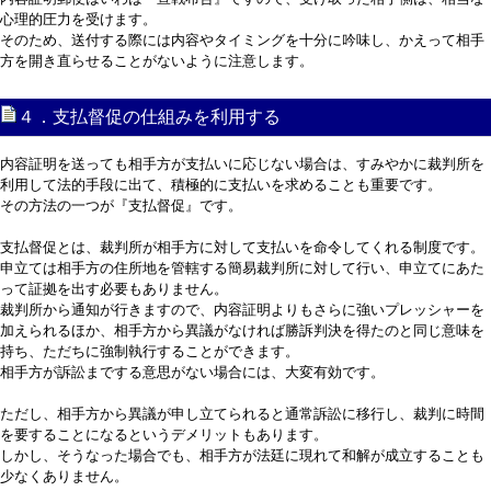
心理的圧力を受けます。
そのため、送付する際には内容やタイミングを十分に吟味し、かえって相手
方を開き直らせることがないように注意します。
４．支払督促の仕組みを利用する
内容証明を送っても相手方が支払いに応じない場合は、すみやかに裁判所を
利用して法的手段に出て、積極的に支払いを求めることも重要です。
その方法の一つが『支払督促』です。
支払督促とは、裁判所が相手方に対して支払いを命令してくれる制度です。
申立ては相手方の住所地を管轄する簡易裁判所に対して行い、申立てにあた
って証拠を出す必要もありません。
裁判所から通知が行きますので、内容証明よりもさらに強いプレッシャーを
加えられるほか、相手方から異議がなければ勝訴判決を得たのと同じ意味を
持ち、ただちに強制執行することができます。
相手方が訴訟までする意思がない場合には、大変有効です。
ただし、相手方から異議が申し立てられると通常訴訟に移行し、裁判に時間
を要することになるというデメリットもあります。
しかし、そうなった場合でも、相手方が法廷に現れて和解が成立することも
少なくありません。