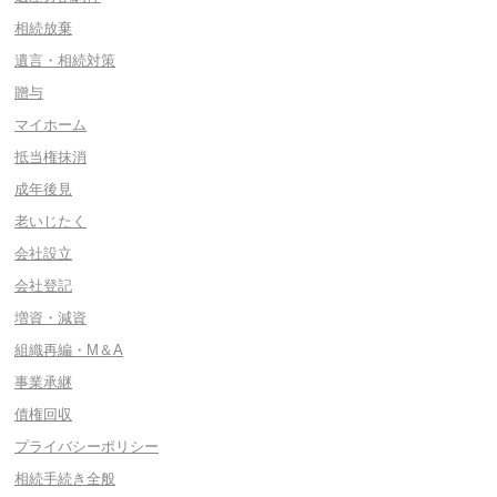
相続放棄
遺言・相続対策
贈与
マイホーム
抵当権抹消
成年後見
老いじたく
会社設立
会社登記
増資・減資
組織再編・M＆A
事業承継
債権回収
プライバシーポリシー
相続手続き全般