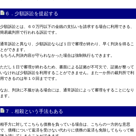
６．少額訴訟を提起する
少額訴訟とは、６０万円以下の金銭の支払いを請求する場合に利用できる、
簡易裁判所で行われる訴訟です。
通常訴訟と異なり、少額訴訟ならば１日で審理が終わり、早く判決を得るこ
とができます。
もちろん判決内容が守られなかった場合は強制執行もできます。
ただし１日で審理が終わるため、書面による証拠が不可欠で、証拠が整って
いなければ少額訴訟を利用することができません。また一か所の裁判所で利
用できるのは年１０回までです。
なお、判決に不服がある場合には、通常訴訟によって審理をすることになり
ます。
７．相殺という手法もある
相手方に対してこちらも債務を負っている場合は、こちらの一方的な意思
で、債権について返済を受けない代わりに債務の返済も免除してもらって帳
簿上消してしまうことができます。