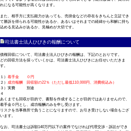
れになる可能性が高くなります。
また、相手方に支払能力があっても、売掛金などの存在をきちんと立証でき
て勝訴を得られる可能性があるか、あるいはそれまでの経緯から和解に持ち
込める見込みがあるか、見極めが大切です。
司法書士法人ひびきの報酬について
債権回収について、司法書士法人ひびきの報酬は、下記のとおりです。
どの回収方法を採っていくかは、司法書士法人ひびきにお任せいただきま
す。
１）
着手金 ０円
２）
成功報酬 回収額の22％（ただし最低110,000円、消費税込み）
３）実費 別途
４
あくまでも回収が目的で、書類を作成することが目的ではありませんので、
着手金０円とし、成功報酬のみを申し受けます。
リスクを当事務所で負うことになりますので、お引き受けしない場合もござ
います。
なお、司法書士は訴額140万円以下の案件でなければ代理交渉・訴訟ができ