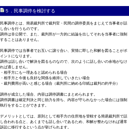
５．民事調停を検討する
民事調停とは、簡易裁判所で裁判官・民間の調停委員をまじえて当事者が話
し合いを行うものです。
調停は非公開で、また、裁判所が一方的に結論を出してそれを当事者に強制
することはありません。
民事調停では当事者でお互いに譲り合い、実情に即した和解を図ることがポ
イントになります。
調停は話し合いで解決を図るものなので、次のように話し合いの余地がなけ
れば適しません。
・相手方にも一理あると認められる場合
・相手方と今後も良好な関係を維持していきたい場合
・裁判費用が高いと感じる場合（裁判所に納める印紙は裁判の約半分）
調停が成立した場合、内容は調停調書にまとめられます。
調停調書は確定判決と同じ効力を持ち、内容が守られなかった場合には強制
執行をすることができます。
デメリットとしては、原則として相手方の住所地を管轄する簡易裁判所で話
し合われる点と、あくまでも話し合いであるため、和解が整わなければ通常
訴訟に移行するという点が挙げられます。