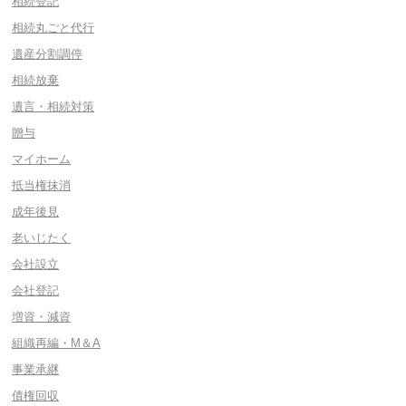
相続登記
相続丸ごと代行
遺産分割調停
相続放棄
遺言・相続対策
贈与
マイホーム
抵当権抹消
成年後見
老いじたく
会社設立
会社登記
増資・減資
組織再編・M＆A
事業承継
債権回収