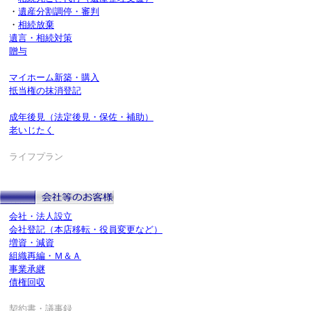
・
遺産分割調停・審判
・
相続放棄
遺言・相続対策
贈与
マイホーム新築・購入
抵当権の抹消登記
成年後見（法定後見・保佐・補助）
老いじたく
ライフプラン
会社・法人設立
会社登記（本店移転・役員変更など）
増資・減資
組織再編・Ｍ＆Ａ
事業承継
債権回収
契約書・議事録