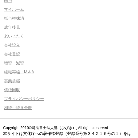
贈与
マイホーム
抵当権抹消
成年後見
老いじたく
会社設立
会社登記
増資・減資
組織再編・M＆A
事業承継
債権回収
プライバシーポリシー
相続手続き全般
Copyright 2010©司法書士法人響（ひびき）, All rights reserved.
本サイトは文化庁への著作権登録（登録番号第３４２１６号の１）をは