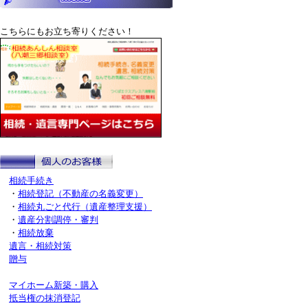
こちらにもお立ち寄りください！
相続手続き
・
相続登記（不動産の名義変更）
・
相続丸ごと代行（遺産整理支援）
・
遺産分割調停・審判
・
相続放棄
遺言・相続対策
贈与
マイホーム新築・購入
抵当権の抹消登記