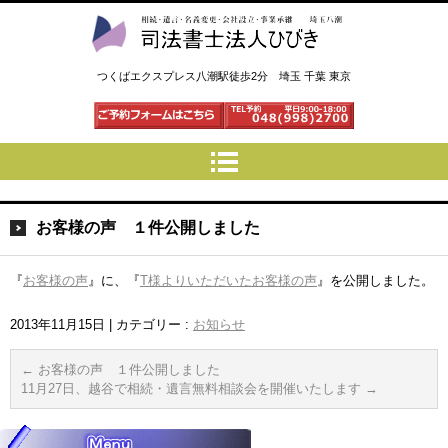
司法書士法人ひびき 八潮三郷
つくばエクスプレス八潮駅徒歩2分 埼玉 千葉 東京
お客様の声 １件公開しました
『
お客様の声
』に、『
T様よりいただいたお客様の声
』を公開しました。
2013年11月15日
|
カテゴリー :
お知らせ
←
お客様の声 １件公開しました
11月27日、越谷で相続・遺言無料相談会を開催いたします
→