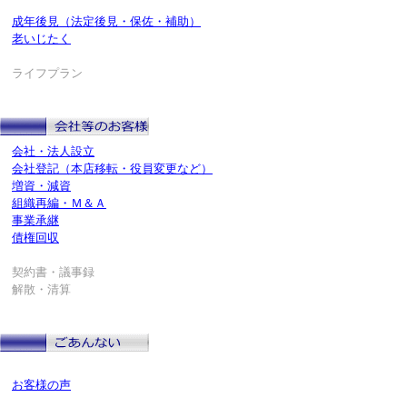
成年後見（法定後見・保佐・補助）
老いじたく
ライフプラン
会社・法人設立
会社登記（本店移転・役員変更など）
増資・減資
組織再編・Ｍ＆Ａ
事業承継
債権回収
契約書・議事録
解散・清算
お客様の声