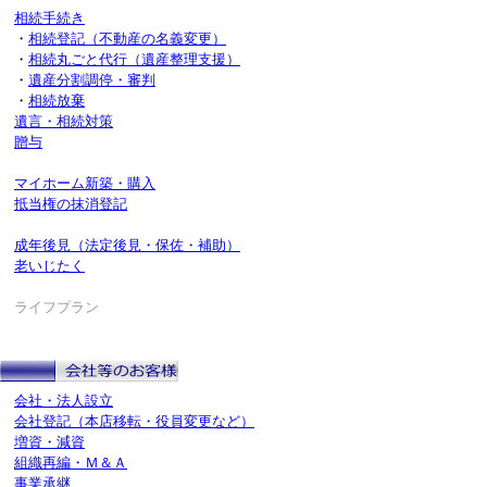
相続手続き
・
相続登記（不動産の名義変更）
・
相続丸ごと代行（遺産整理支援）
・
遺産分割調停・審判
・
相続放棄
遺言・相続対策
贈与
マイホーム新築・購入
抵当権の抹消登記
成年後見（法定後見・保佐・補助）
老いじたく
ライフプラン
会社・法人設立
会社登記（本店移転・役員変更など）
増資・減資
組織再編・Ｍ＆Ａ
事業承継