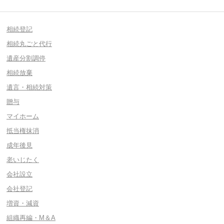
相続登記
相続丸ごと代行
遺産分割調停
相続放棄
遺言・相続対策
贈与
マイホーム
抵当権抹消
成年後見
老いじたく
会社設立
会社登記
増資・減資
組織再編・M＆A