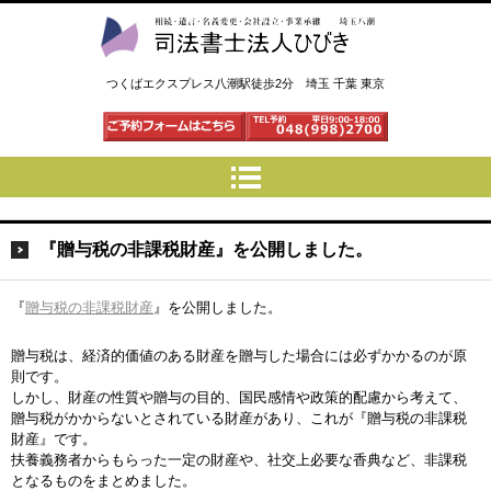
司法書士法人ひびき 八潮三郷
つくばエクスプレス八潮駅徒歩2分 埼玉 千葉 東京
『贈与税の非課税財産』を公開しました。
『
贈与税の非課税財産
』を公開しました。
贈与税は、経済的価値のある財産を贈与した場合には必ずかかるのが原
則です。
しかし、財産の性質や贈与の目的、国民感情や政策的配慮から考えて、
贈与税がかからないとされている財産があり、これが『贈与税の非課税
財産』です。
扶養義務者からもらった一定の財産や、社交上必要な香典など、非課税
となるものをまとめました。