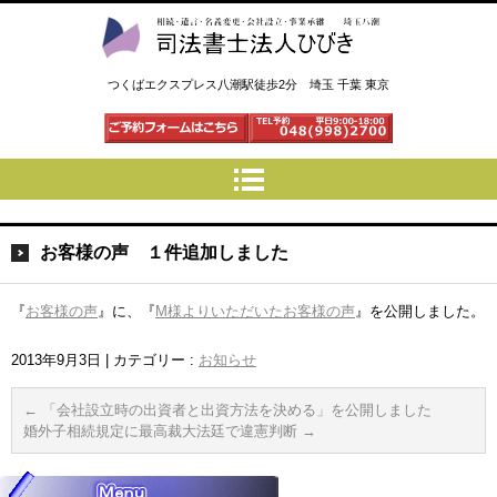
司法書士法人ひびき 八潮三郷
つくばエクスプレス八潮駅徒歩2分 埼玉 千葉 東京
お客様の声 １件追加しました
『
お客様の声
』に、『
M様よりいただいたお客様の声
』を公開しました。
2013年9月3日
|
カテゴリー :
お知らせ
←
「会社設立時の出資者と出資方法を決める」を公開しました
婚外子相続規定に最高裁大法廷で違憲判断
→