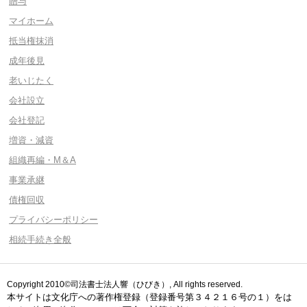
贈与
マイホーム
抵当権抹消
成年後見
老いじたく
会社設立
会社登記
増資・減資
組織再編・M＆A
事業承継
債権回収
プライバシーポリシー
相続手続き全般
Copyright 2010©司法書士法人響（ひびき）, All rights reserved.
本サイトは文化庁への著作権登録（登録番号第３４２１６号の１）をは