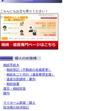
こちらにもお立ち寄りください！
相続手続き
・
相続登記（不動産の名義変更）
・
相続丸ごと代行（遺産整理支援）
・
遺産分割調停・審判
・
相続放棄
遺言・相続対策
贈与
マイホーム新築・購入
抵当権の抹消登記