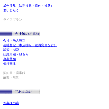
成年後見（法定後見・保佐・補助）
老いじたく
ライフプラン
会社・法人設立
会社登記（本店移転・役員変更など）
増資・減資
組織再編・Ｍ＆Ａ
事業承継
債権回収
契約書・議事録
解散・清算
お客様の声