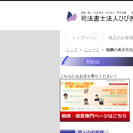
司法書士法人ひびき 八潮
トップページ
個人のお客
トップ
›
ニュース
›
報酬の表示方法
こちらにもお立ち寄りください！