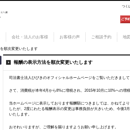
つく
三郷
様
会社・法人のお客様
お客様の声
ご相談予約
地
を順次変更いたします
報酬の表示方法を順次変更いたします
司法書士法人ひびきのオフィシャルホームページをご覧いただきまして
さて、消費税が本年4月から8%に増税され、2015年10月に10%への
当ホームページに表示しております報酬額につきましては、かねてより
したが、2度にわたる報酬表示の変更は事務負担が大きいため、今後3
いたします。
おそれいりますが、ご理解を賜りますようお願い申し上げます。