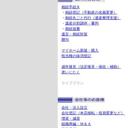
相続手続き
・
相続登記（不動産の名義変更）
・
相続丸ごと代行（遺産整理支援）
・
遺産分割調停・審判
・
相続放棄
遺言・相続対策
贈与
マイホーム新築・購入
抵当権の抹消登記
成年後見（法定後見・保佐・補助）
老いじたく
ライフプラン
会社・法人設立
会社登記（本店移転・役員変更など）
増資・減資
組織再編・Ｍ＆Ａ