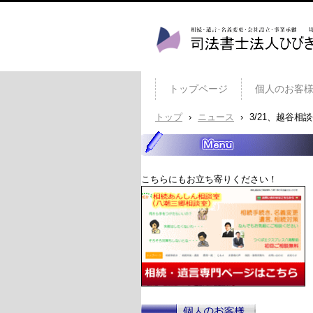
司法書士法人ひびき 八潮
トップページ
個人のお客
トップ
›
ニュース
›
3/21、越谷相
こちらにもお立ち寄りください！