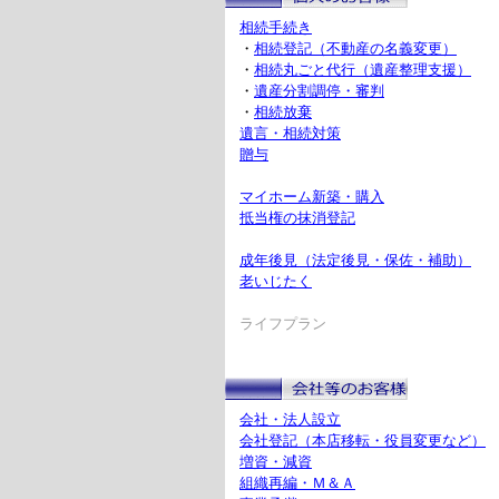
相続手続き
・
相続登記（不動産の名義変更）
・
相続丸ごと代行（遺産整理支援）
・
遺産分割調停・審判
・
相続放棄
遺言・相続対策
贈与
マイホーム新築・購入
抵当権の抹消登記
成年後見（法定後見・保佐・補助）
老いじたく
ライフプラン
会社・法人設立
会社登記（本店移転・役員変更など）
増資・減資
組織再編・Ｍ＆Ａ