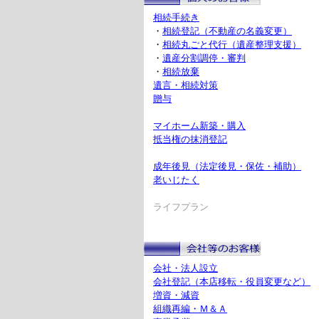
相続手続き
・
相続登記（不動産の名義変更）
・
相続丸ごと代行（遺産整理支援）
・
遺産分割調停・審判
・
相続放棄
遺言・相続対策
贈与
マイホーム新築・購入
抵当権の抹消登記
成年後見（法定後見・保佐・補助）
老いじたく
ライフプラン
会社・法人設立
会社登記（本店移転・役員変更など）
増資・減資
組織再編・Ｍ＆Ａ