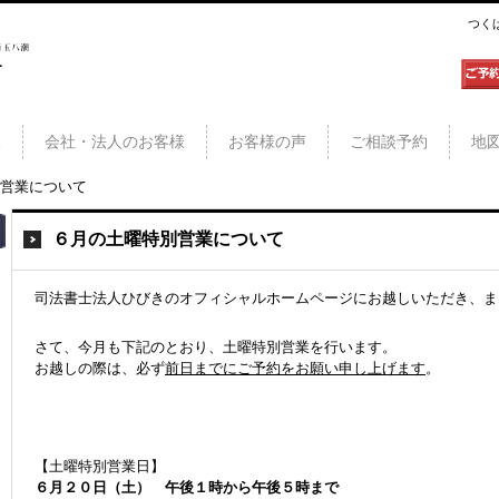
つく
三郷
様
会社・法人のお客様
お客様の声
ご相談予約
地
営業について
６月の土曜特別営業について
司法書士法人ひびきのオフィシャルホームページにお越しいただき、ま
さて、今月も下記のとおり、土曜特別営業を行います。
お越しの際は、必ず
前日までにご予約をお願い申し上げます
。
【土曜特別営業日】
６月２０日（土） 午後１時から午後５時まで