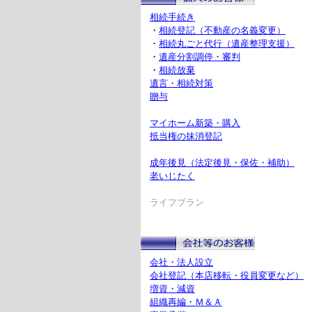
相続手続き
・
相続登記（不動産の名義変更）
・
相続丸ごと代行（遺産整理支援）
・
遺産分割調停・審判
・
相続放棄
遺言・相続対策
贈与
マイホーム新築・購入
抵当権の抹消登記
成年後見（法定後見・保佐・補助）
老いじたく
ライフプラン
会社・法人設立
会社登記（本店移転・役員変更など）
増資・減資
組織再編・Ｍ＆Ａ