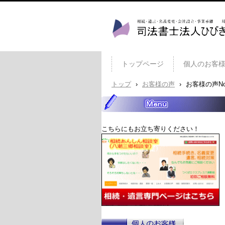
司法書士法人ひびき 八潮
トップページ
個人のお客
トップ
›
お客様の声
›
お客様の声No
こちらにもお立ち寄りください！