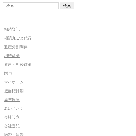
相続登記
相続丸ごと代行
遺産分割調停
相続放棄
遺言・相続対策
贈与
マイホーム
抵当権抹消
成年後見
老いじたく
会社設立
会社登記
増資・減資